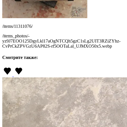
/items/11311076/
/items_photos/-
yz9J7EOO125DgyLkl17aOgNTCQh5gzC1sLg2UIT3RZiZYhz-
CvPrCkZPVGzU6AP82S-rf5OOTaLal_UJMXO50x5.webp
Смотрите также: