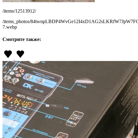
/items/12513912/
/items_photos/84twnpLBDP4WvGe12I4xD1AG2sLKRfW7JpW7
7.webp
Смотрите также: