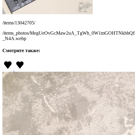
/items/13042705/
/items_photos/MegUeOvGcMaw2uA_TgWh_0W1mGOHTNkbhQfP2
_N4A.webp
Смотрите также: