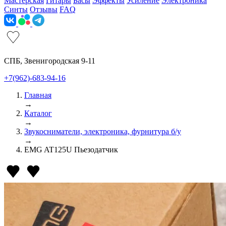
Мастерская
Гитары
Басы
Эффекты
Усиление
Электроника
Синты
Отзывы
FAQ
СПБ, Звенигородская 9-11
+7(962)-683-94-16
Главная
→
Каталог
→
Звукосниматели, электроника, фурнитура б/у
→
EMG AT125U Пьезодатчик