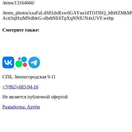
/items/13164660/
/items_photos/xxaFaL4S81dxRxw6GAYna1tlTOJ3SQ_hlbHZMkM
Actt3sjHxiMNdbleG-sIbdtNE6TpXqNNIUN4xUVF.webp
Смотрите также:
СПБ, Звенигородская 9-11
+7(962)-683-94-16
Не является публичной офертой
Разработка: Артём