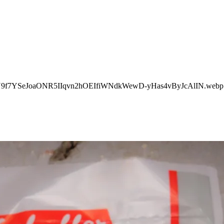
U9f7YSeJoaONR5IIqvn2hOEIfiWNdkWewD-yHas4vByJcAlIN.webp