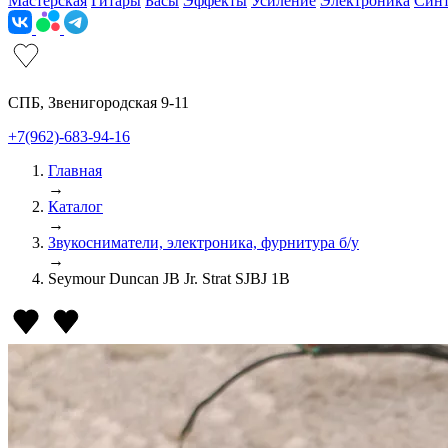
Мастерская
Гитары
Басы
Эффекты
Усиление
Электроника
Син
СПБ, Звенигородская 9-11
+7(962)-683-94-16
Главная
→
Каталог
→
Звукосниматели, электроника, фурнитура б/у
→
Seymour Duncan JB Jr. Strat SJBJ 1B