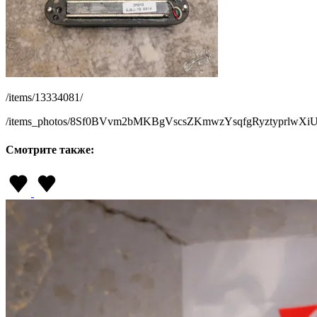
/items/13334081/
/items_photos/8Sf0BVvm2bMKBgVscsZKmwzYsqfgRyztyprlwXi
Смотрите также: