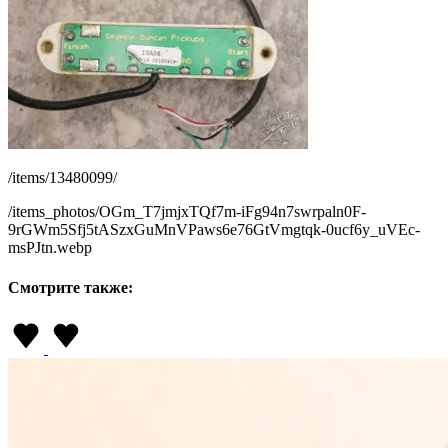
/items/13480099/
/items_photos/OGm_T7jmjxTQf7m-iFg94n7swrpaln0F-
9rGWm5Sfj5tASzxGuMnVPaws6e76GtVmgtqk-0ucf6y_uVEc-
msPJtn.webp
Смотрите также: