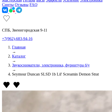
Мастерская
Гитары
Басы
Эффекты
Усиление
Электроника
Синты
Отзывы
FAQ
СПБ, Звенигородская 9-11
+7(962)-683-94-16
Главная
→
Каталог
→
Звукосниматели, электроника, фурнитура б/у
→
Seymour Duncan SLSD 1b Lil' Screamin Demon Strat