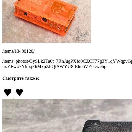
/items/13480120/
/items_photos/OySLk2Ta6t_7RnJugPXfo0CZCF77g3Y1qYWqpvGpSr
nxYFwo7YkpqFliMxpZPQlAWYU8rElm6VZe-.webp
Смотрите также: