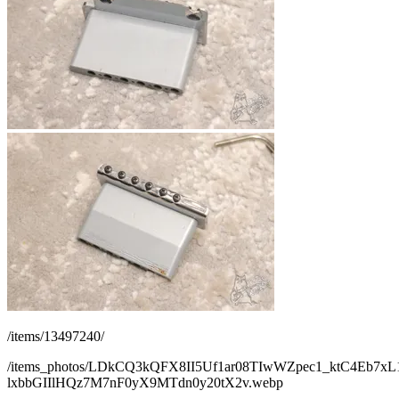
/items/13497240/
/items_photos/LDkCQ3kQFX8II5Uf1ar08TIwWZpec1_ktC4Eb7xL
lxbbGIIlHQz7M7nF0yX9MTdn0y20tX2v.webp