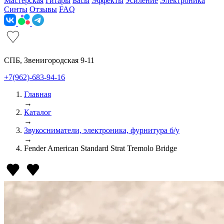
Мастерская
Гитары
Басы
Эффекты
Усиление
Электроника
Синты
Отзывы
FAQ
СПБ, Звенигородская 9-11
+7(962)-683-94-16
Главная
→
Каталог
→
Звукосниматели, электроника, фурнитура б/у
→
Fender American Standard Strat Tremolo Bridge