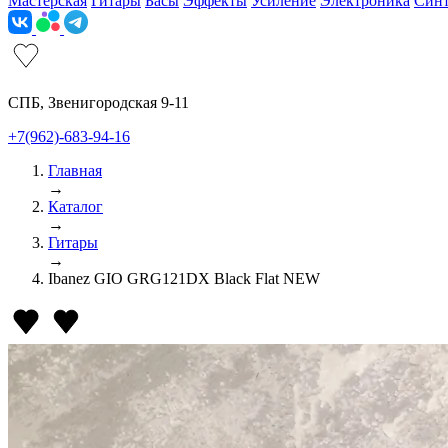
Мастерская
Гитары
Басы
Эффекты
Усиление
Электроника
Син
СПБ, Звенигородская 9-11
+7(962)-683-94-16
Главная
→
Каталог
→
Гитары
→
Ibanez GIO GRG121DX Black Flat NEW