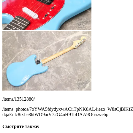
/items/13512880/
/items_photos/7oYWA5fdydyxwACiiTpNK8AL4iezo_W8sQjBlKfZs
dqaEnlc8izLe8htWD9arV72G4nH91bDAA9O6a.webp
Смотрите также: