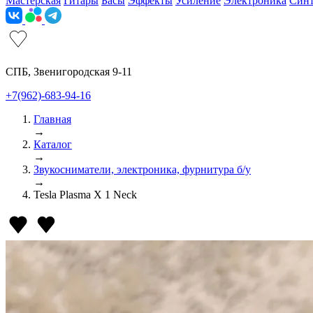
Мастерская
Гитары
Басы
Эффекты
Усиление
Электроника
Син
СПБ, Звенигородская 9-11
+7(962)-683-94-16
Главная
→
Каталог
→
Звукосниматели, электроника, фурнитура б/у
→
Tesla Plasma X 1 Neck