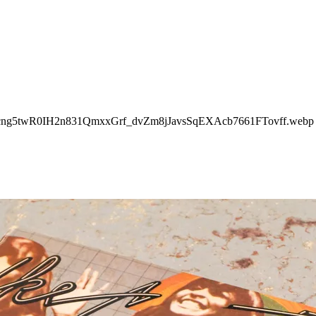
ng5twR0IH2n831QmxxGrf_dvZm8jJavsSqEXAcb7661FTovff.webp