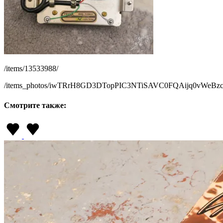
/items/13533988/
/items_photos/iwTRrH8GD3DTopPIC3NTiSAVC0FQAijq0vWeBzc
Смотрите также: