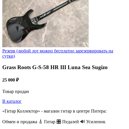
Резерв (любой лот можно бесплатно зарезервировать на
сутки)
Grass Roots G-S-58 HR III Luna Sea Sugizo
25 000 ₽
Товар продан
В каталог
«Гитар Коллектор» - магазин гитар в центре Питера:
Обмен и продажа 🎸 Гитар 🎛 Педалей 🔊 Усиления.