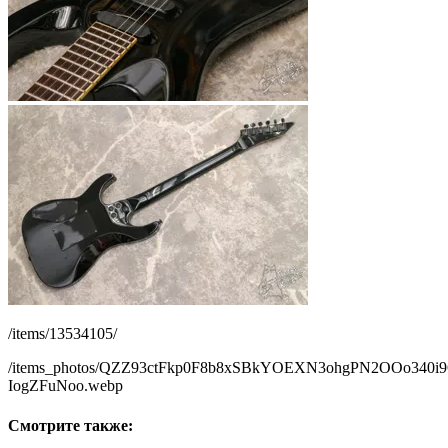
/items/13534105/
/items_photos/QZZ93ctFkp0F8b8xSBkYOEXN3ohgPN2OOo340i
IogZFuNoo.webp
Смотрите также: