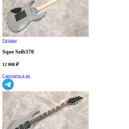
Гитары
Sqoe Seib370
12 000 ₽
Смотреть в вк