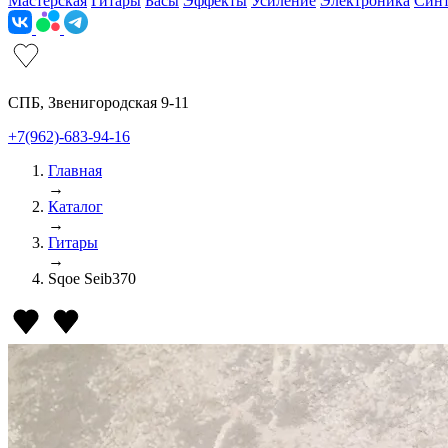
Мастерская
Гитары
Басы
Эффекты
Усиление
Электроника
Син
СПБ, Звенигородская 9-11
+7(962)-683-94-16
Главная
→
Каталог
→
Гитары
→
Sqoe Seib370