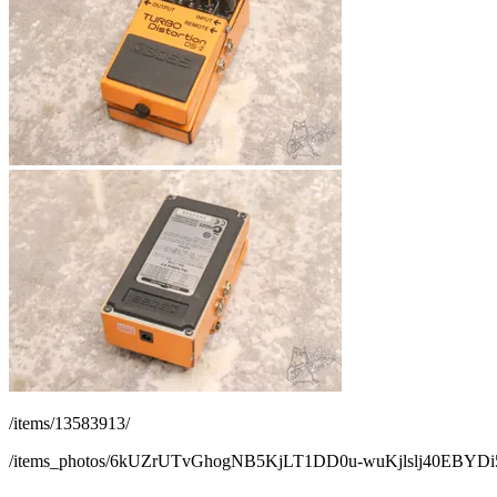
/items/13583913/
/items_photos/6kUZrUTvGhogNB5KjLT1DD0u-wuKjlslj40EBYD