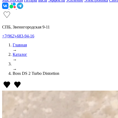
Мастерская
Гитары
Басы
Эффекты
Усиление
Электроника
Син
СПБ, Звенигородская 9-11
+7(962)-683-94-16
Главная
→
Каталог
→
→
Boss DS 2 Turbo Distortion