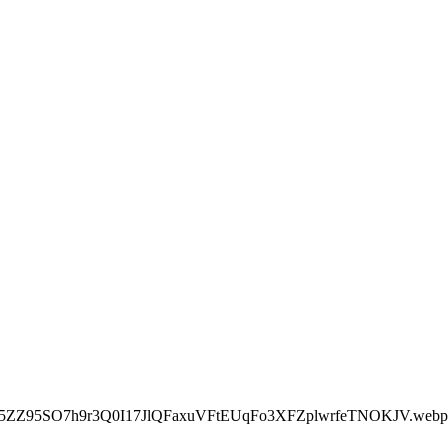
i5ZZ95SO7h9r3Q0I17JlQFaxuVFtEUqFo3XFZplwrfeTNOKJV.webp